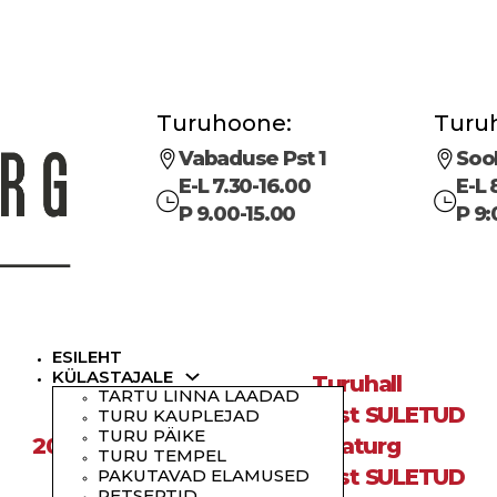
Turuhoone:
Turuh
Vabaduse Pst 1
Sool
E-L 7.30-16.00
E-L 
P 9.00-15.00
P 9:
ESILEHT
KÜLASTAJALE
Turuhall
TARTU LINNA LAADAD
Turuhoone
20.august SULETUD
TURU KAUPLEJAD
TURU PÄIKE
20.august SULETUD
Avaturg
TURU TEMPEL
20.august SULETUD
PAKUTAVAD ELAMUSED
RETSEPTID