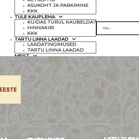
ASUKOHT JA PARKIMINE
KKK
TULE KAUPLEMA
KUIDAS TURUL KAUBELDA?
HINNAKIRI
Search
KKK
TARTU LINNA LAADAD
LAADATINGIMUSED
TARTU LINNA LAADAD
MEIST
AJALUGU
TURU JUTUD
MEESKOND
PRIVAATSUSPOLIITIKA
GALERII
KONTAKT